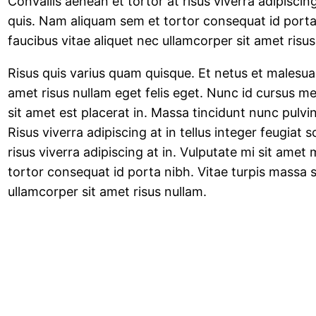
Convallis aenean et tortor at risus viverra adipisci
quis. Nam aliquam sem et tortor consequat id port
faucibus vitae aliquet nec ullamcorper sit amet risus
Risus quis varius quam quisque. Et netus et malesua
amet risus nullam eget felis eget. Nunc id cursus me
sit amet est placerat in. Massa tincidunt nunc pulvi
Risus viverra adipiscing at in tellus integer feugiat 
risus viverra adipiscing at in. Vulputate mi sit am
tortor consequat id porta nibh. Vitae turpis massa 
ullamcorper sit amet risus nullam.