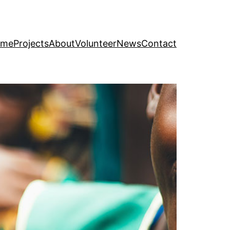
ome
Projects
About
Volunteer
News
Contact