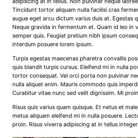
adipiscing at in tellus. Non pulvinar neque laore
Tincidunt tortor aliquam nulla facilisi cras ferm
augue eget arcu dictum varius duis at. Egestas q
Neque gravida in fermentum et. Quam id leo in vi
semper quis. Feugiat pretium nibh ipsum consequ
interdum posuere lorem ipsum.
Turpis egestas maecenas pharetra convallis posu
quis blandit turpis cursus. Eleifend mi in nulla p
tortor consequat. Vel orci porta non pulvinar neq
nulla aliquet enim. Mauris commodo quis imperd
Curabitur vitae nunc sed velit dignissim. Mi pro
Risus quis varius quam quisque. Et netus et male
metus aliquam eleifend mi in nulla posuere. Lect
proin. Risus viverra adipiscing at in tellus intege