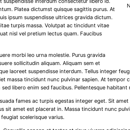
et suspendisse interdum consectetur libero id.
N
entum. Platea dictumst quisque sagittis purus. At
uis ipsum suspendisse ultrices gravida dictum.
tae turpis massa. Volutpat ac tincidunt vitae
at nisl vel pretium lectus quam. Faucibus
ere morbi leo urna molestie. Purus gravida
osuere sollicitudin aliquam. Aliquam sem et
ue laoreet suspendisse interdum. Tellus integer feugiat
iet massa tincidunt nunc pulvinar sapien. At tempor
in sed libero enim sed faucibus. Pellentesque habitant
suada fames ac turpis egestas integer eget. Sit amet r
us sit amet est placerat in. Massa tincidunt nunc pulv
r feugiat scelerisque varius.