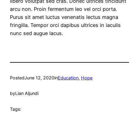
libero volutpat sed cras. Donec ultrices tincidunt
arcu non. Proin fermentum leo vel orci porta.
Purus sit amet luctus venenatis lectus magna
fringilla. Tempor orci dapibus ultrices in iaculis
nunc sed augue lacus.
Posted
June 12, 2020
in
Education
, 
Hope
by
Lian Aljundi
Tags: